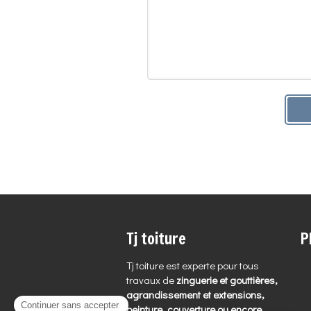
Tj toiture
P
Tj toiture est experte pour tous
travaux de
zinguerie et gouttières,
agrandissement et extensions,
peinture, couverture ou encore