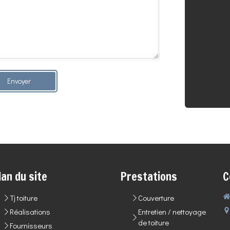
Envoyer
lan du site
Prestations
C
Tj toiture
Couverture
Réalisations
Entretien / nettoyage
de toiture
Fournisseurs