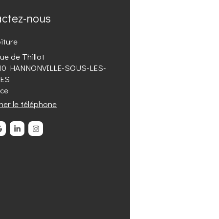
actez-nous
oiture
ue de Thillot
10
HANNONVILLE-SOUS-LES-
ES
nce
cher le téléphone