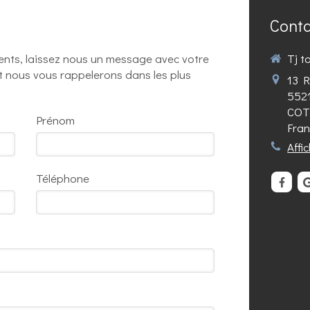
Cont
nts, laissez nous un message avec votre
Tj t
 nous vous rappelerons dans les plus
13 R
552
COT
Prénom
Fra
Affi
Téléphone