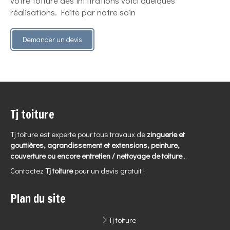
votre toiture des infiltrations voici quelques
réalisations. Faite par notre soin
Demander un devis
Tj toiture
Tj toiture est experte pour tous travaux de
zinguerie et
gouttières, agrandissement et extensions, peinture,
couverture ou encore entretien / nettoyage de toiture
...
Contactez
Tj toiture
pour un devis gratuit !
Plan du site
Tj toiture